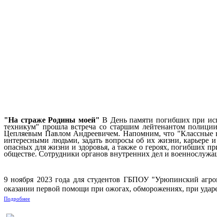
"На страже Родины моей"
В День памяти погибших при ис
техникум" прошла встреча со старшим лейтенантом полици
Цепляевым Павлом Андреевичем. Напомним, что "Классные вс
интересными людьми, задать вопросы об их жизни, карьере и
опасных для жизни и здоровья, а также о героях, погибших п
обществе. Сотрудники органов внутренних дел и военнослужа
9 ноября 2023 года для студентов ГБПОУ "Урюпинский агр
оказании первой помощи при ожогах, обморожениях, при ударе
Подробнее