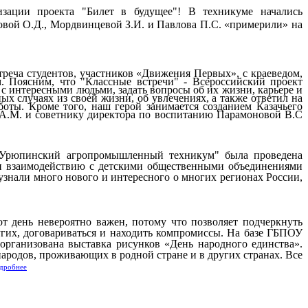
ации проекта "Билет в будущее"! В техникуме начались
овой О.Д., Мордвинцевой З.И. и Павлова П.С. «примерили» на
еча студентов, участников «Движения Первых», с краеведом,
 Поясним, что "Классные встречи" - Всероссийский проект
с интересными людьми, задать вопросы об их жизни, карьере и
ых случаях из своей жизни, об увлечениях, а также ответил на
оты. Кроме того, наш герой занимается созданием Казачьего
 А.М. и советнику директора по воспитанию Парамоновой В.С
 "Урюпинский агропромышленный техникум" была проведена
ю и взаимодействию с детскими общественными объединениями
узнали много нового и интересного о многих регионах России,
т день невероятно важен, потому что позволяет подчеркнуть
гих, договариваться и находить компромиссы. На базе ГБПОУ
ганизована выставка рисунков «День народного единства».
ародов, проживающих в родной стране и в других странах. Все
дробнее