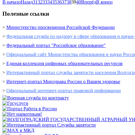
В начало
Назад
31
32
33
34
35
36
37
38
39
40
Вперёд
В конец
Полезные ссылки
>
Министерство просвещения Российской Федерации
>
Федеральная служба по надзору в сфере образования и науки›
>
Федеральный портал "Российское образование"
>
Официальный сайт Министерства образования и науки Росс
>
Единая коллекция цифровых образовательных ресурсов
>
Интерактивный портал cлужбы занятости населения Волгогр
>
Интернет-портал Минздрава России о Вашем здоровье
>
Официальный интернет-портал правовой информации