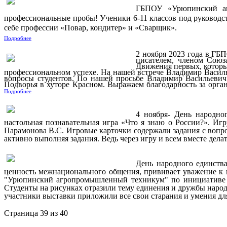
ГБПОУ «Урюпинский агр
профессиональные пробы! Ученики 6-11 классов под руководс
себе профессии «Повар, кондитер» и «Сварщик».
Подробнее
2 ноября 2023 года в ГБ
писателем, членом Союз
Движения первых, которы
профессиональном успехе. На нашей встрече Владимир Васильев
вопросы студентов. По нашей просьбе Владимир Васильевич 
Подворья в хуторе Красном. Выражаем благодарность за орг
Подробнее
4 ноября- День народн
настольная познавательная игра «Что я знаю о России?». И
Парамонова В.С. Игровые карточки содержали задания с вопро
активно выполняя задания. Ведь через игру и всем вместе дела
День народного единства
ценность межнационального общения, прививает уважение к 
"Урюпинский агропромышленный техникум" по инициативе со
Студенты на рисунках отразили тему единения и дружбы народ
участники выставки приложили все свои старания и умения дл
Страница 39 из 40