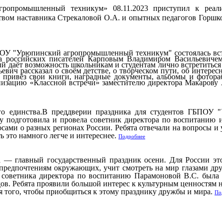
опромышленный техникум» 08.11.2023 приступил к реализ
твом наставника Стрекаловой О.А. и опытных педагогов Горшк
ПОУ "Урюпинский агропромышленный техникум" состоялась встр
а российских писателей Карповым Владимиром Васильевичем.
й даёт возможность школьникам и студентам лично встретиться 
ич рассказал о своём детстве, о творческом пути, об интересн
привёз свои книги, наградные документы, альбомы и фотораб
анизацию «Классной встречи» заместителю директора Макарову
ого единства.В преддверии праздника для студентов ГБПОУ
гру подготовила и провела советник директора по воспитани
сами о разных регионах России. Ребята отвечали на вопросы и 
ть это намного легче и интереснее.
Подробнее
 — главный государственный праздник осени. Для России это
предпочтениям окружающих, учит смотреть на мир глазами дру
ветника директора по воспитанию Парамоновой В.С. была ор
ов. Ребята проявили большой интерес к культурным ценностям н
я того, чтобы приобщиться к этому празднику дружбы и мира.
По