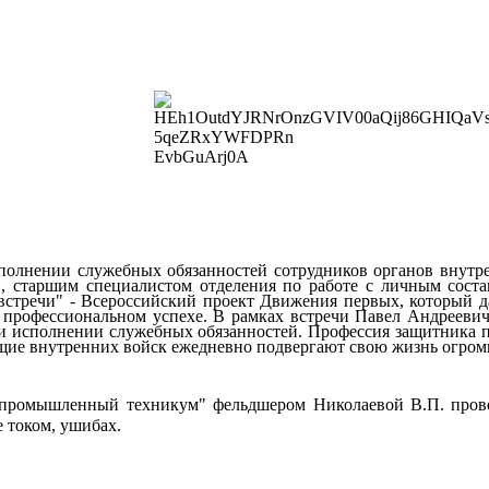
полнении служебных обязанностей сотрудников органов вну
и, старшим специалистом отделения по работе с личным со
тречи" - Всероссийский проект Движения первых, который да
 профессиональном успехе. В рамках встречи Павел Андреевич р
ри исполнении служебных обязанностей. Профессия защитника п
щие внутренних войск ежедневно подвергают свою жизнь огром
опромышленный техникум" фельдшером Николаевой В.П. прове
 током, ушибах.