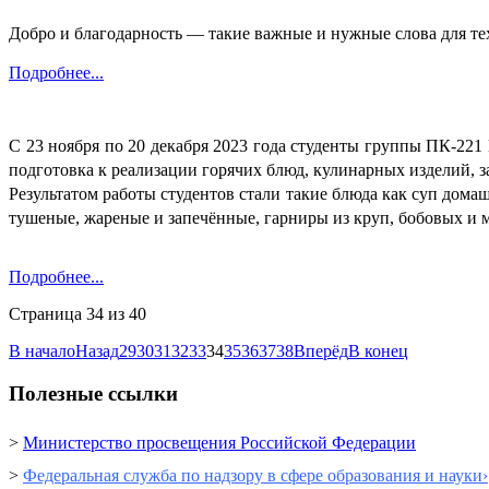
Добро и благодарность — такие важные и нужные слова для тех
Подробнее...
С 23 ноября по 20 декабря 2023 года студенты группы ПК-
подготовка к реализации горячих блюд, кулинарных изделий, з
Результатом работы студентов стали такие блюда как суп дома
тушеные, жареные и запечённые, гарниры из круп, бобовых и м
Подробнее...
Страница 34 из 40
В начало
Назад
29
30
31
32
33
34
35
36
37
38
Вперёд
В конец
Полезные ссылки
>
Министерство просвещения Российской Федерации
>
Федеральная служба по надзору в сфере образования и науки›