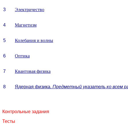
3
Электричество
4
Магнетизм
5
Колебания и волны
6
Оптика
7
Квантовая физика
8
Ядерная физика.
Предметный указатель ко всем р
Контрольные задания
Тесты