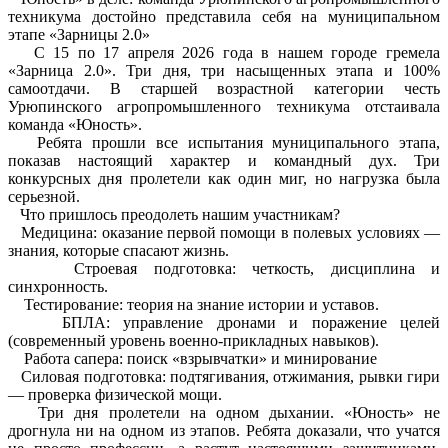
техникума достойно представила себя на муниципальном
этапе «Зарницы 2.0»
С 15 по 17 апреля 2026 года в нашем городе гремела
«Зарница 2.0». Три дня, три насыщенных этапа и 100%
самоотдачи. В старшей возрастной категории честь
Урюпинского агропромышленного техникума отстаивала
команда «Юность».
Ребята прошли все испытания муниципального этапа,
показав настоящий характер и командный дух. Три
конкурсных дня пролетели как один миг, но нагрузка была
серьезной.
Что пришлось преодолеть нашим участникам?
Медицина: оказание первой помощи в полевых условиях —
знания, которые спасают жизнь.
Строевая подготовка: четкость, дисциплина и
синхронность.
Тестирование: теория на знание истории и уставов.
БПЛА: управление дронами и поражение целей
(современный уровень военно-прикладных навыков).
Работа сапера: поиск «взрывчатки» и минирование
Силовая подготовка: подтягивания, отжимания, рывки гири
— проверка физической мощи.
Три дня пролетели на одном дыхании. «Юность» не
дрогнула ни на одном из этапов. Ребята доказали, что учатся