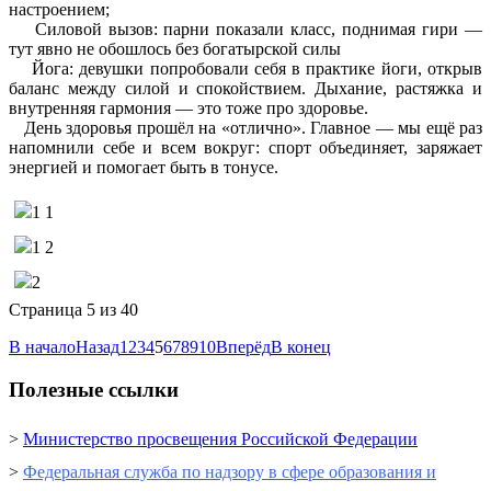
настроением;
Силовой вызов: парни показали класс, поднимая гири —
тут явно не обошлось без богатырской силы
Йога: девушки попробовали себя в практике йоги, открыв
баланс между силой и спокойствием. Дыхание, растяжка и
внутренняя гармония — это тоже про здоровье.
День здоровья прошёл на «отлично». Главное — мы ещё раз
напомнили себе и всем вокруг: спорт объединяет, заряжает
энергией и помогает быть в тонусе.
Страница 5 из 40
В начало
Назад
1
2
3
4
5
6
7
8
9
10
Вперёд
В конец
Полезные ссылки
>
Министерство просвещения Российской Федерации
>
Федеральная служба по надзору в сфере образования и