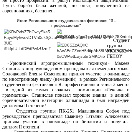
не просто профессии, а растут настоящими защитниками.
Пусть борьба была жесткой, но опыт, полученный на
соревнованиях, бесценен.
Итоги Регионального студенческого фестиваля "Я -
профессионал"
Студент
группы
МСП-252
ГБПОУ
«Урюпинский агропромышленный техникум» Макеев
Станислав под руководством преподавателя немецкого языка
Солодковой Елены Семеновны принял участие в олимпиаде
по иностранному языку (немецкий) в рамках Регионального
студенческого фестиваля « Я- профессионал» и занял 2 место
в одной из самых сложных номинации «Лексика и
грамматика». Станислав показал хорошие знания в данной
соревновательной категории олимпиады и был награжден
дипломом II степени!
Студентка группы ПК-251 Малышкина Софья под
руководством преподавателя Сманцер Татьяны Алексеевны
приняла участие в олимпиаде по биологии и получила
диплом II степени!