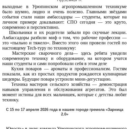
выходные в Урюпинском агропромышленном техникуме
было шумно, людно и очень полезно. Главными звёздами
события стали наши амбассадоры — студенты, которые на
личном примере доказывают: СПО сегодня — это круто,
современно и перспективно.
Школьники и их родители забыли про скучные лекции.
Амбассадоры разбили миф о том, что рабочие профессии —
это «пыльно и тяжело». Вместо этого они провели гостей по
настоящему Tech-туру по техникуму:
Мастерские сварочного дела— здесь ребята увидели
современную технику и оборудование, на котором учатся
наши студенты и сами попробовали себя в этом деле
Кухня поваров — ароматы и профессионализм. Гостям
показали, как из простых продуктов рождаются кулинарные
шедевры. Будущие повара устроили мини-дегустацию.
Техника мастеров сельского хозяйства — демонстрация
навыков управления и обслуживания агрегатов. Это был
момент истины для всех мальчишек, которые с детства любят
технику.
С 15 по 17 апреля 2026 года в нашем городе гремела «Зарница
2.0»
Юность» в деле: команда Урюпинского агропромышленного