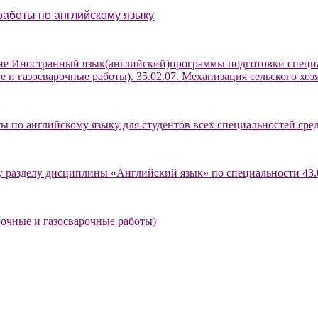
работы по английскому языку
не Иностранный язык(английский)программы подготовки специал
е и газосварочные работы). 35.02.07. Механизация сельского хоз
 по английскому языку для студентов всех специальностей сре
 разделу дисциплины «Английский язык» по специальности 43.
рочные и газосварочные работы)