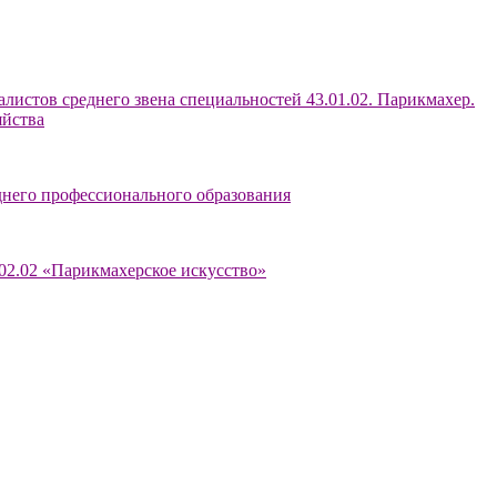
истов среднего звена специальностей 43.01.02. Парикмахер.
яйства
днего профессионального образования
02.02 «Парикмахерское искусство»