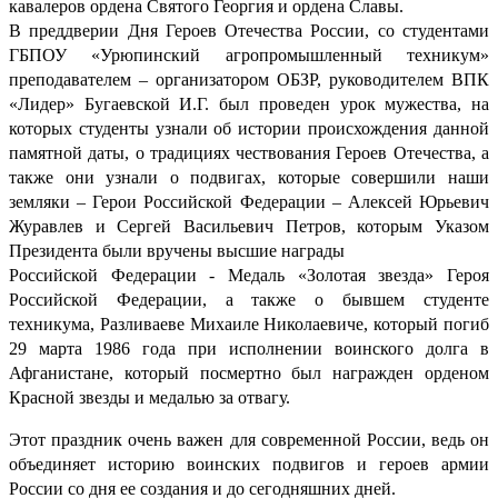
кавалеров ордена Святого Георгия и ордена Славы.
В преддверии Дня Героев Отечества России, со студентами
ГБПОУ «Урюпинский агропромышленный техникум»
преподавателем – организатором ОБЗР, руководителем ВПК
«Лидер» Бугаевской И.Г. был проведен урок мужества, на
которых студенты узнали об истории происхождения данной
памятной даты, о традициях чествования Героев Отечества, а
также они узнали о подвигах, которые совершили наши
земляки – Герои Российской Федерации – Алексей Юрьевич
Журавлев и Сергей Васильевич Петров, которым Указом
Президента были вручены высшие награды
Российской Федерации - Медаль «Золотая звезда» Героя
Российской Федерации, а также о бывшем студенте
техникума, Разливаеве Михаиле Николаевиче, который погиб
29 марта 1986 года при исполнении воинского долга в
Афганистане, который посмертно был награжден орденом
Красной звезды и медалью за отвагу.
Этот праздник очень важен для современной России, ведь он
объединяет историю воинских подвигов и героев армии
России со дня ее создания и до сегодняшних дней.